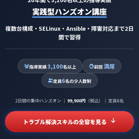
実践型ハンズオン講座
複数台構成・SELinux・Ansible・障害対応まで2日
間で習得
3,100
満席
指導実績
名以上
前回
6
定員
名の少人数制
2日間の集中ハンズオン ｜
99,900円
（税込）｜ 定員6名
トラブル解決スキルの全容を見る